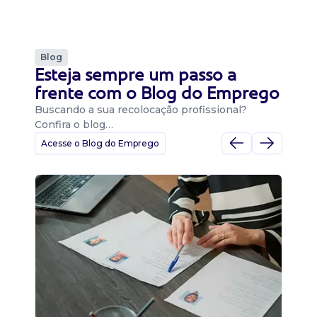
Blog
Esteja sempre um passo a
frente com o Blog do Emprego
Buscando a sua recolocação profissional?
Confira o blog…
Acesse o Blog do Emprego
D
Di
B
O 
um
ca
o 
de 