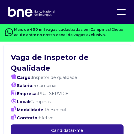
Mais de
400 mil
vagas cadastradas em Campinas!
Clique
aqui
e entre no nosso canal de vagas exclusivo.
Vaga de Inspetor de
Qualidade
Cargo:
Inspetor de qualidade
Salário:
a combinar
Empresa:
PUJI SERVICE
Local:
Campinas
Modalidade:
Presencial
Contrato:
Efetivo
Candidatar-me