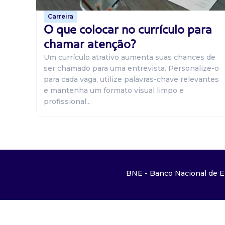
Carreira
O que colocar no currículo para
chamar atenção?
Um currículo atrativo aumenta suas chances de
ser chamado para uma entrevista. Personalize-o
para cada vaga, utilize palavras-chave relevantes
e mantenha um formato visual limpo e
profissional...
BNE - Banco Nacional de E