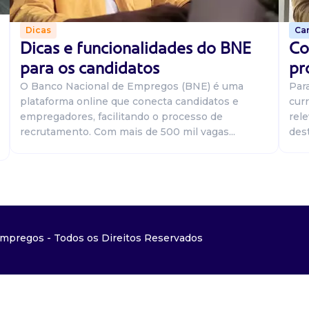
Car
Dicas
Co
Dicas e funcionalidades do BNE
pr
para os candidatos
Par
O Banco Nacional de Empregos (BNE) é uma
curr
plataforma online que conecta candidatos e
rel
empregadores, facilitando o processo de
dest
recrutamento. Com mais de 500 mil vagas...
mpregos - Todos os Direitos Reservados