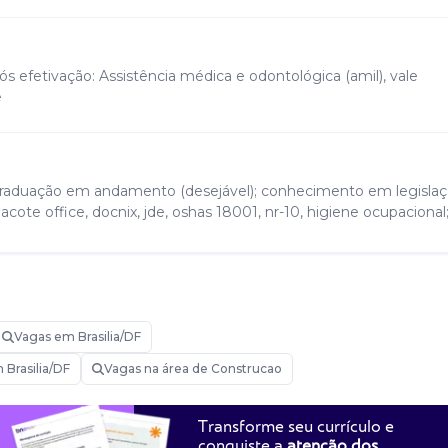
pós efetivação: Assistência médica e odontológica (amil), vale
e
s-graduação em andamento (desejável); conhecimento em legisla
Pacote office, docnix, jde, oshas 18001, nr-10, higiene ocupacional;
ria de segurança do trabalho investigar acidentes e recomendar
Vagas em Brasilia/DF
lações e equipamentos quanto à segurança desenvolver e conduzi
 documentos técnicos (ppra, análises de risco, entre outros) ga
 Brasilia/DF
Vagas na área de Construcao
e normas nr liderar equipe técnica de segurança
Transforme seu currículo e
conquiste a
atenção dos