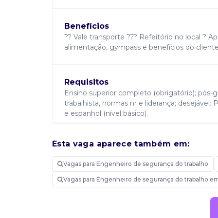
Benefícios
?? Vale transporte ??? Refeitório no local ? A
alimentação, gympass e benefícios do client
Requisitos
Ensino superior completo (obrigatório); pó
trabalhista, normas nr e liderança; desejável: 
e espanhol (nível básico).
Esta vaga aparece também em:
Atribuições
Coordenar atividades relacionadas à engenha
Vagas para Engenheiro de segurança do trabalho
medidas corretivas avaliar ambientes, insta
treinamentos e campanhas educativas elaborar
Vagas para Engenheiro de segurança do trabalho em
conformidade com as diretrizes corporativas 