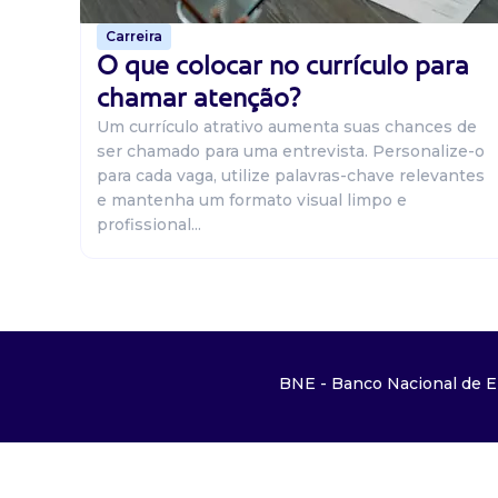
Carreira
O que colocar no currículo para
chamar atenção?
Um currículo atrativo aumenta suas chances de
ser chamado para uma entrevista. Personalize-o
para cada vaga, utilize palavras-chave relevantes
e mantenha um formato visual limpo e
profissional...
BNE - Banco Nacional de E