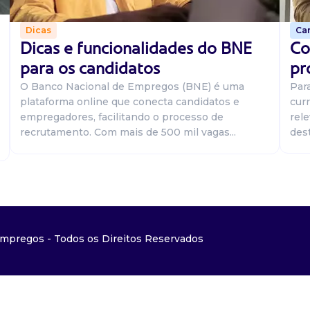
Car
Dicas
Co
Dicas e funcionalidades do BNE
pr
para os candidatos
Par
O Banco Nacional de Empregos (BNE) é uma
curr
plataforma online que conecta candidatos e
rel
empregadores, facilitando o processo de
dest
recrutamento. Com mais de 500 mil vagas...
mpregos - Todos os Direitos Reservados