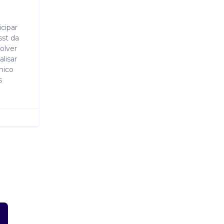
icipar
sst da
olver
lisar
nico
s