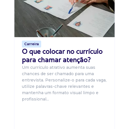
O 
um
ca
o 
de 
Carreira
O que colocar no currículo
para chamar atenção?
Um currículo atrativo aumenta suas
chances de ser chamado para uma
entrevista. Personalize-o para cada vaga,
utilize palavras-chave relevantes e
mantenha um formato visual limpo e
profissional...