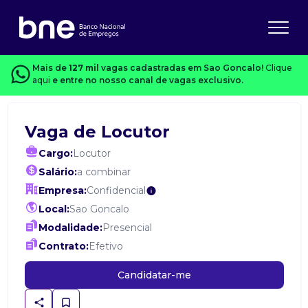
Mais de
127 mil
vagas cadastradas em Sao Goncalo!
Clique
aqui
e entre no nosso canal de vagas exclusivo.
Vaga de Locutor
Cargo:
Locutor
Salário:
a combinar
Empresa:
Confidencial
Local:
Sao Goncalo
Modalidade:
Presencial
Contrato:
Efetivo
Candidatar-me