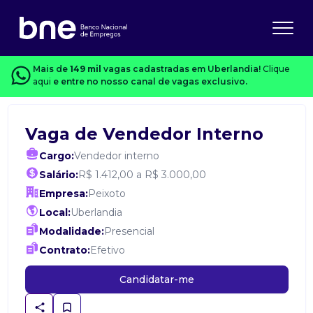
Mais de
149 mil
vagas cadastradas em Uberlandia!
Clique
aqui
e entre no nosso canal de vagas exclusivo.
Vaga de Vendedor Interno
Cargo:
Vendedor interno
Salário:
R$ 1.412,00 a R$ 3.000,00
Empresa:
Peixoto
Local:
Uberlandia
Modalidade:
Presencial
Contrato:
Efetivo
Candidatar-me