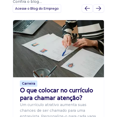
Confira o blog…
Acesse o Blog do Emprego
D
Di
B
O 
um
ca
o 
de 
Carreira
O que colocar no currículo
para chamar atenção?
Um currículo atrativo aumenta suas
chances de ser chamado para uma
entrevista. Personalize-o para cada vaga,