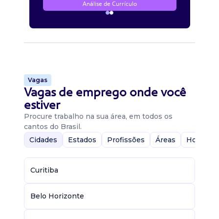
Análise de Currículo
Vagas
Vagas de emprego onde você
estiver
Procure trabalho na sua área, em todos os
cantos do Brasil.
Cidades
Estados
Profissões
Áreas
Home-Of
Curitiba
Belo Horizonte