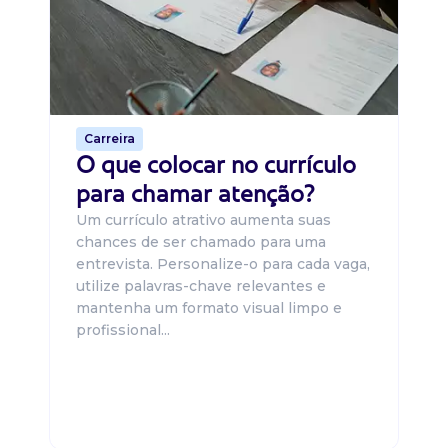
O 
um
ca
o 
de 
Carreira
O que colocar no currículo
para chamar atenção?
Um currículo atrativo aumenta suas
chances de ser chamado para uma
entrevista. Personalize-o para cada vaga,
utilize palavras-chave relevantes e
mantenha um formato visual limpo e
profissional...