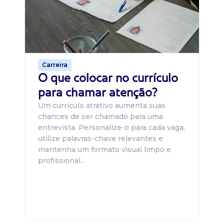
um
ca
o 
de 
Carreira
O que colocar no currículo
para chamar atenção?
Um currículo atrativo aumenta suas
chances de ser chamado para uma
entrevista. Personalize-o para cada vaga,
utilize palavras-chave relevantes e
mantenha um formato visual limpo e
profissional...