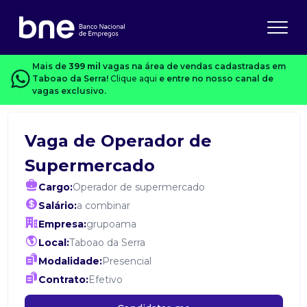
Mais de
399 mil
vagas na área de vendas cadastradas em
Taboao da Serra!
Clique aqui
e entre no nosso canal de
vagas exclusivo.
Vaga de Operador de
Supermercado
Cargo:
Operador de supermercado
Salário:
a combinar
Empresa:
grupoama
Local:
Taboao da Serra
Modalidade:
Presencial
Contrato:
Efetivo