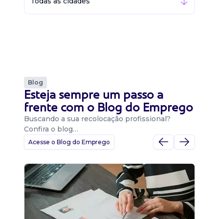
Todas as cidades
Blog
Esteja sempre um passo a
frente com o Blog do Emprego
Buscando a sua recolocação profissional?
Confira o blog…
Acesse o Blog do Emprego
D
Di
B
O 