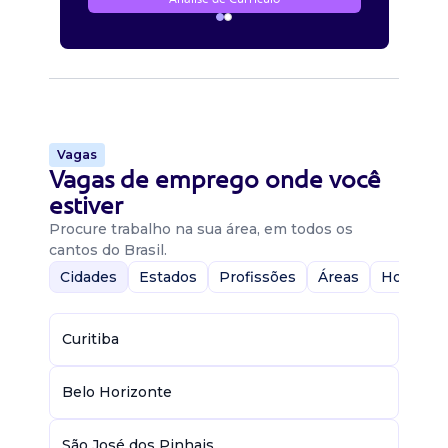
Vagas
Vagas de emprego onde você
estiver
Procure trabalho na sua área, em todos os
cantos do Brasil.
Cidades
Estados
Profissões
Áreas
Home-Of
Curitiba
Belo Horizonte
São José dos Pinhais