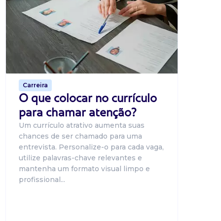
BNE p
O Banco
uma pla
candidat
o proce
de 500 m
Carreira
O que colocar no currículo
para chamar atenção?
Um currículo atrativo aumenta suas
chances de ser chamado para uma
entrevista. Personalize-o para cada vaga,
utilize palavras-chave relevantes e
mantenha um formato visual limpo e
profissional...