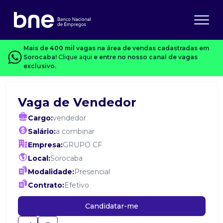
Mais de
400 mil
vagas na área de vendas cadastradas em
Sorocaba!
Clique aqui
e entre no nosso canal de vagas
exclusivo.
Vaga de Vendedor
Cargo:
vendedor
Salário:
a combinar
Empresa:
GRUPO CF
Local:
Sorocaba
Modalidade:
Presencial
Contrato:
Efetivo
Candidatar-me