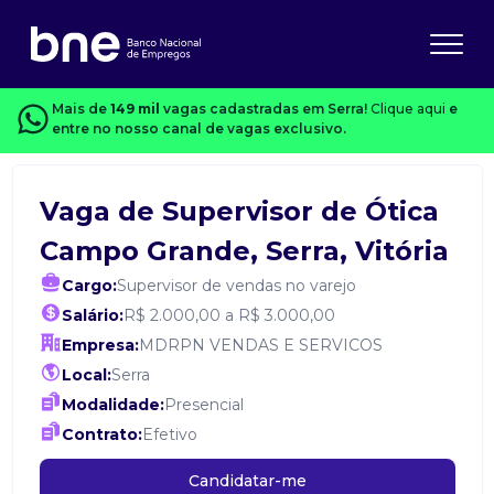
Mais de
149 mil
vagas cadastradas em Serra!
Clique aqui
e
entre no nosso canal de vagas exclusivo.
Vaga de Supervisor de Ótica
Campo Grande, Serra, Vitória
Cargo:
Supervisor de vendas no varejo
Salário:
R$ 2.000,00 a R$ 3.000,00
Empresa:
MDRPN VENDAS E SERVICOS
Local:
Serra
Modalidade:
Presencial
Contrato:
Efetivo
Candidatar-me