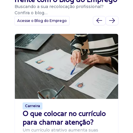
Buscando a sua recolocação profissional?
Confira o blog…
Acesse o Blog do Emprego
D
Di
B
O 
um
ca
o 
de 
Carreira
O que colocar no currículo
para chamar atenção?
Um currículo atrativo aumenta suas