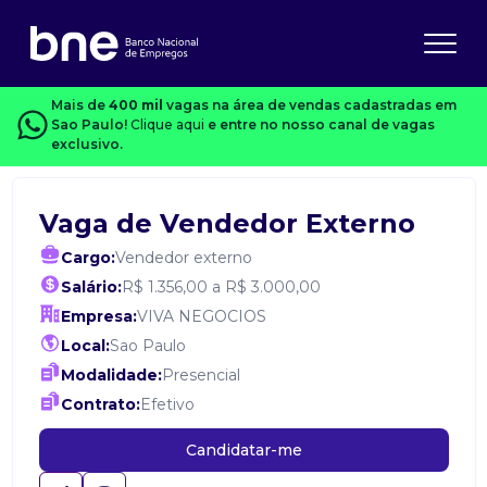
Mais de
400 mil
vagas na área de vendas cadastradas em
Sao Paulo!
Clique aqui
e entre no nosso canal de vagas
exclusivo.
Vaga de Vendedor Externo
Cargo:
Vendedor externo
Salário:
R$ 1.356,00 a R$ 3.000,00
Empresa:
VIVA NEGOCIOS
Local:
Sao Paulo
Modalidade:
Presencial
Contrato:
Efetivo
Candidatar-me