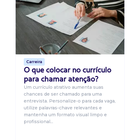
Di
B
O 
um
ca
o 
de 
Carreira
O que colocar no currículo
para chamar atenção?
Um currículo atrativo aumenta suas
chances de ser chamado para uma
entrevista. Personalize-o para cada vaga,
utilize palavras-chave relevantes e
mantenha um formato visual limpo e
profissional...