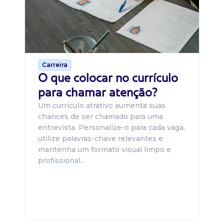
um
ca
o 
de 
Carreira
O que colocar no currículo
para chamar atenção?
Um currículo atrativo aumenta suas
chances de ser chamado para uma
entrevista. Personalize-o para cada vaga,
utilize palavras-chave relevantes e
mantenha um formato visual limpo e
profissional...