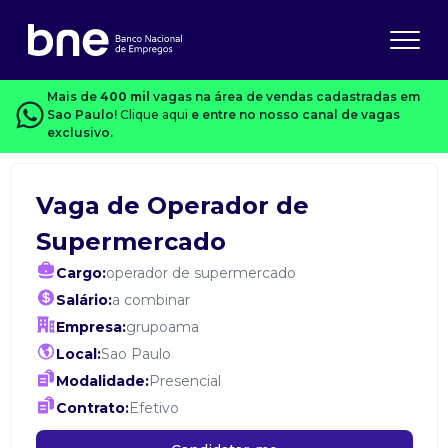
Mais de
400 mil
vagas na área de vendas cadastradas em
Sao Paulo!
Clique aqui
e entre no nosso canal de vagas
exclusivo.
Vaga de Operador de
Supermercado
Cargo:
operador de supermercado
Salário:
a combinar
Empresa:
grupoama
Local:
Sao Paulo
Modalidade:
Presencial
Contrato:
Efetivo