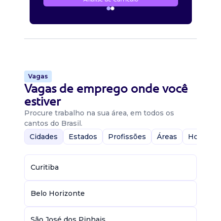
Vagas
Vagas de emprego onde você
estiver
Procure trabalho na sua área, em todos os
cantos do Brasil.
Cidades
Estados
Profissões
Áreas
Home-Of
Curitiba
Belo Horizonte
São José dos Pinhais