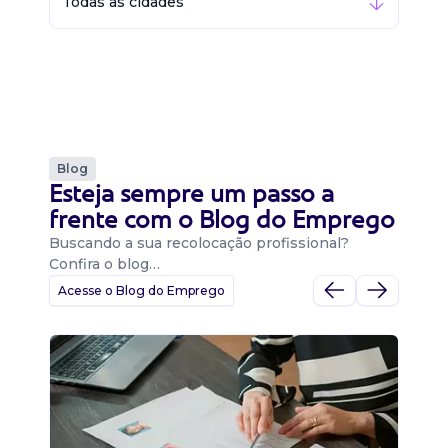
Todas as cidades
Blog
Esteja sempre um passo a
frente com o Blog do Emprego
Buscando a sua recolocação profissional?
Confira o blog…
Acesse o Blog do Emprego
D
Di
B
O 