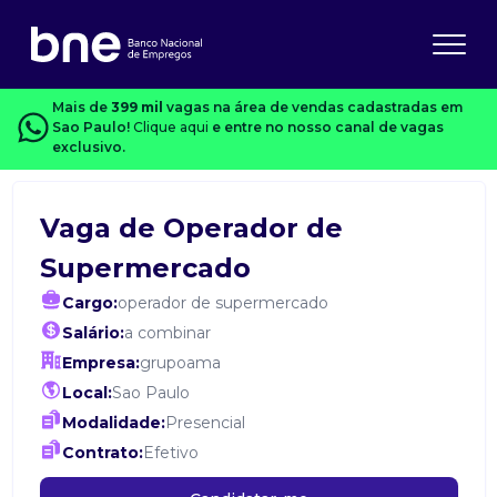
Mais de
399 mil
vagas na área de vendas cadastradas em
Sao Paulo!
Clique aqui
e entre no nosso canal de vagas
exclusivo.
Vaga de Operador de
Supermercado
Cargo:
operador de supermercado
Salário:
a combinar
Empresa:
grupoama
Local:
Sao Paulo
Modalidade:
Presencial
Contrato:
Efetivo