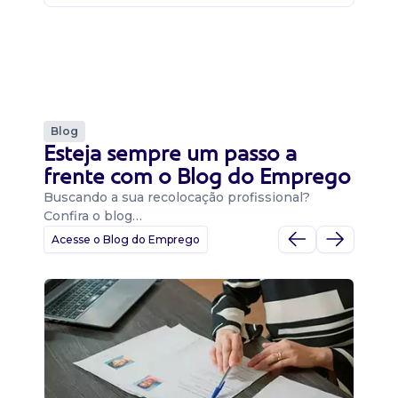
Blog
Esteja sempre um passo a
frente com o Blog do Emprego
Buscando a sua recolocação profissional?
Confira o blog…
Acesse o Blog do Emprego
D
Di
B
O 
um