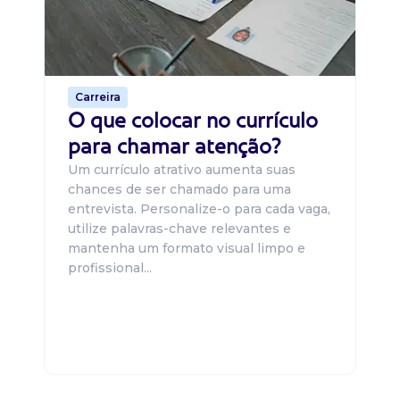
ca
o 
de 
Carreira
O que colocar no currículo
para chamar atenção?
Um currículo atrativo aumenta suas
chances de ser chamado para uma
entrevista. Personalize-o para cada vaga,
utilize palavras-chave relevantes e
mantenha um formato visual limpo e
profissional...