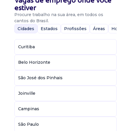
Vagas de emprego onde você
estiver
Procure trabalho na sua área, em todos os
cantos do Brasil.
Cidades
Estados
Profissões
Áreas
Home-Of
Curitiba
Belo Horizonte
São José dos Pinhais
Joinville
Campinas
São Paulo