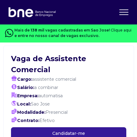
Mais de
138 mil
vagas cadastradas em Sao Jose!
Clique aqui
e entre no nosso canal de vagas exclusivo.
Vaga de Assistente
Comercial
Cargo:
assistente comercial
Salário:
a combinar
Empresa:
automatisa
Local:
Sao Jose
Modalidade:
Presencial
Contrato:
Efetivo
Candidatar-me