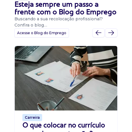
Esteja sempre um passo a
frente com o Blog do Emprego
Buscando a sua recolocação profissional?
Confira o blog…
Acesse o Blog do Emprego
D
Di
B
O 
um
ca
o 
de 
Carreira
O que colocar no currículo