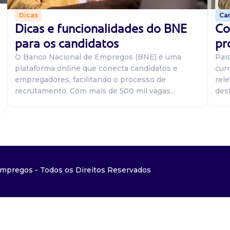
Car
Dicas
Co
Dicas e funcionalidades do BNE
pr
para os candidatos
Par
O Banco Nacional de Empregos (BNE) é uma
curr
plataforma online que conecta candidatos e
rel
empregadores, facilitando o processo de
dest
recrutamento. Com mais de 500 mil vagas...
mpregos - Todos os Direitos Reservados