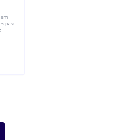
r em
es para
o