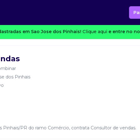
Pa
astradas em Sao Jose dos Pinhais!
Clique aqui
e entre no no
endas
ombinar
se dos Pinhais
vo
s Pinhais/PR do ramo Comércio, contrata Consultor de vendas.