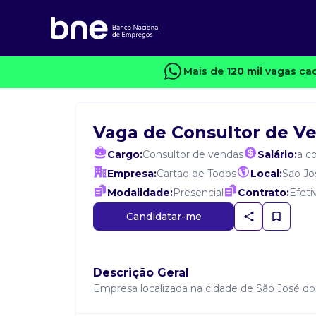
Mais de
120 mil
vagas cad
Vaga de Consultor de V
Cargo:
Consultor de vendas
Salário:
a c
Empresa:
Cartao de Todos
Local:
Sao Jo
Modalidade:
Presencial
Contrato:
Efeti
Candidatar-me
Descrição Geral
Empresa localizada na cidade de São José do