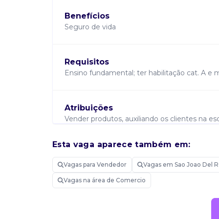
Benefícios
Seguro de vida
Requisitos
Ensino fundamental; ter habilitação cat. A e m
Atribuições
Vender produtos, auxiliando os clientes na 
qualidade.
Esta vaga aparece também em:
Vagas para Vendedor
Vagas em Sao Joao Del 
Saiba mais sobre Vendedor
Vagas na área de Comercio
Candidatar-me