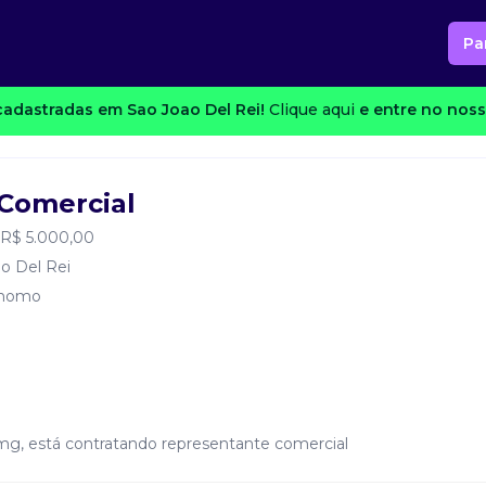
Pa
adastradas em Sao Joao Del Rei!
Clique aqui
e entre no noss
Comercial
 R$ 5.000,00
o Del Rei
nomo
mg, está contratando representante comercial