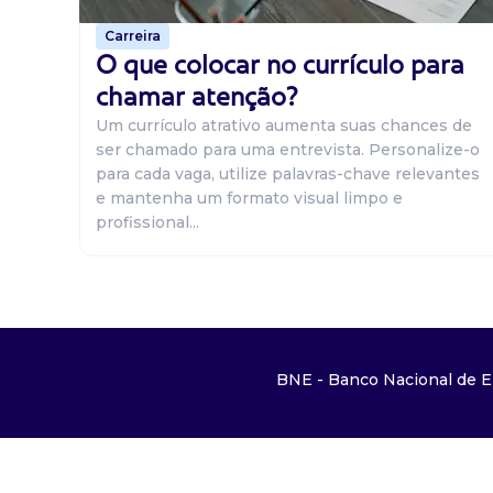
Carreira
O que colocar no currículo para
chamar atenção?
Um currículo atrativo aumenta suas chances de
ser chamado para uma entrevista. Personalize-o
para cada vaga, utilize palavras-chave relevantes
e mantenha um formato visual limpo e
profissional...
BNE - Banco Nacional de E