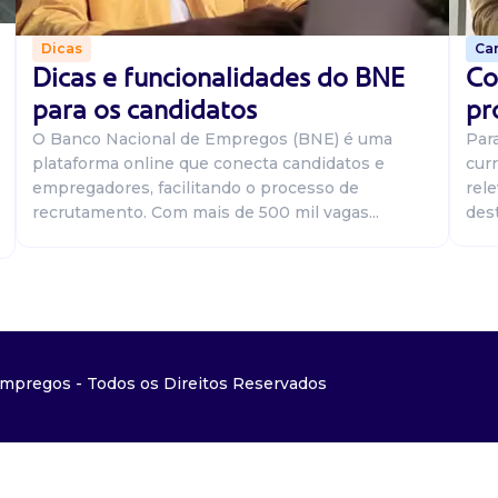
Car
Dicas
Co
Dicas e funcionalidades do BNE
pr
para os candidatos
Par
O Banco Nacional de Empregos (BNE) é uma
curr
plataforma online que conecta candidatos e
rel
empregadores, facilitando o processo de
dest
recrutamento. Com mais de 500 mil vagas...
mpregos - Todos os Direitos Reservados