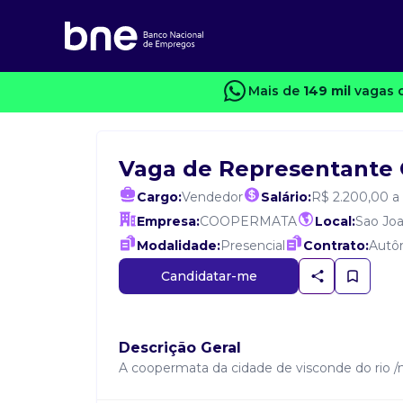
Mais de
149 mil
vagas c
Vaga de Representante 
Cargo:
Vendedor
Salário:
R$ 2.200,00 a
Empresa:
COOPERMATA
Local:
Sao Joa
Modalidade:
Presencial
Contrato:
Autô
Candidatar-me
Descrição Geral
A coopermata da cidade de visconde do rio /