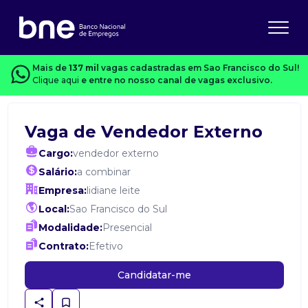
Mais de
137 mil
vagas cadastradas em Sao Francisco do Sul!
Clique aqui
e entre no nosso canal de vagas exclusivo.
Vaga de Vendedor Externo
Cargo:
vendedor externo
Salário:
a combinar
Empresa:
lidiane leite
Local:
Sao Francisco do Sul
Modalidade:
Presencial
Contrato:
Efetivo
Candidatar-me