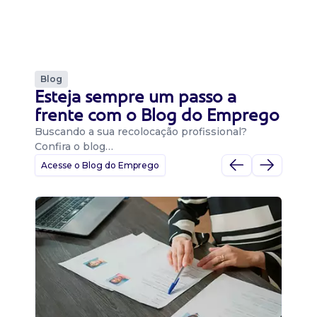
Blog
Esteja sempre um passo a
frente com o Blog do Emprego
Buscando a sua recolocação profissional?
Confira o blog…
Acesse o Blog do Emprego
D
Di
B
O 
um
ca