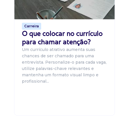
o 
de 
Carreira
O que colocar no currículo
para chamar atenção?
Um currículo atrativo aumenta suas
chances de ser chamado para uma
entrevista. Personalize-o para cada vaga,
utilize palavras-chave relevantes e
mantenha um formato visual limpo e
profissional...