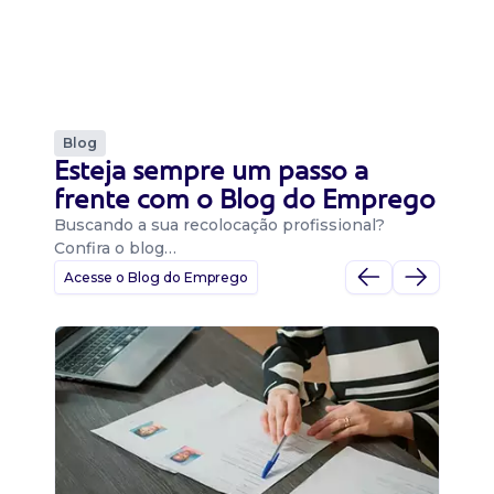
Blog
Esteja sempre um passo a
frente com o Blog do Emprego
Buscando a sua recolocação profissional?
Confira o blog…
Acesse o Blog do Emprego
D
Di
B
O 
um
ca