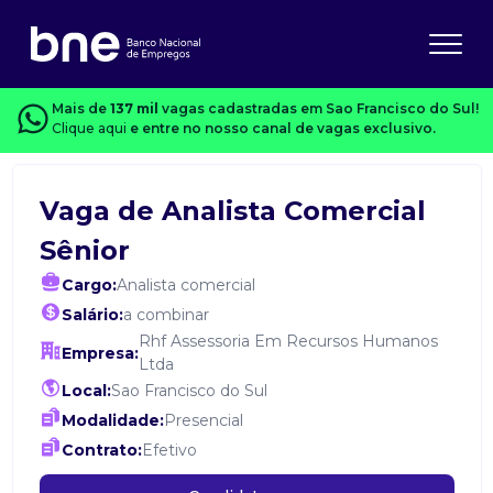
Mais de
137 mil
vagas cadastradas em Sao Francisco do Sul!
Clique aqui
e entre no nosso canal de vagas exclusivo.
Vaga de Analista Comercial
Sênior
Cargo:
Analista comercial
Salário:
a combinar
Rhf Assessoria Em Recursos Humanos
Empresa:
Ltda
Local:
Sao Francisco do Sul
Modalidade:
Presencial
Contrato:
Efetivo