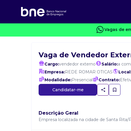
Vagas de em
Vaga de Vendedor Exte
Cargo:
vendedor externo
Salário:
a com
Empresa:
REDE ROMAR OTICAS
Local
Modalidade:
Presencial
Contrato:
Efeti
Candidatar-me
Descrição Geral
Empresa localizada na cidade de Santa Rita/