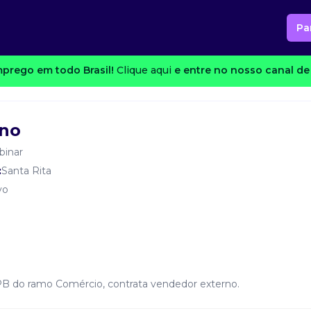
Pa
prego em todo Brasil!
Clique aqui
e entre no nosso canal de 
rno
binar
:
Santa Rita
vo
PB do ramo Comércio, contrata vendedor externo.