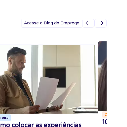
Acesse o Blog do Emprego
Dicas
reira
10 perg
mo colocar as experiências