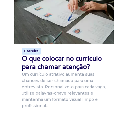
B
O 
um
ca
o 
de 
Carreira
O que colocar no currículo
para chamar atenção?
Um currículo atrativo aumenta suas
chances de ser chamado para uma
entrevista. Personalize-o para cada vaga,
utilize palavras-chave relevantes e
mantenha um formato visual limpo e
profissional...