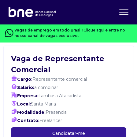
Vagas de emprego em todo Brasil!
Clique aqui
e entre no
nosso canal de vagas exclusivo.
Vaga de Representante
Comercial
Cargo:
Representante comercial
Salário:
a combinar
Empresa:
Tambasa Atacadista
Local:
Santa Maria
Modalidade:
Presencial
Contrato:
Freelancer
Candidatar-me