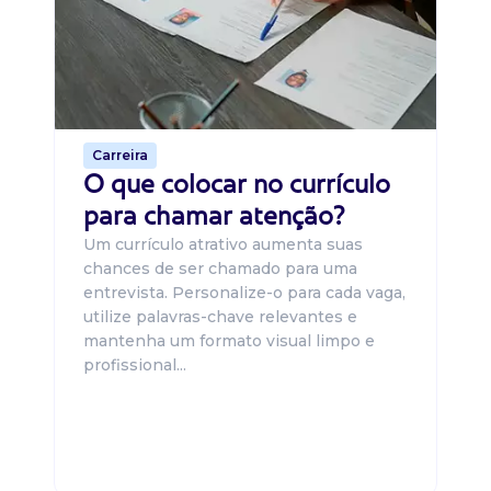
O 
um
ca
o 
de 
Carreira
O que colocar no currículo
para chamar atenção?
Um currículo atrativo aumenta suas
chances de ser chamado para uma
entrevista. Personalize-o para cada vaga,
utilize palavras-chave relevantes e
mantenha um formato visual limpo e
profissional...