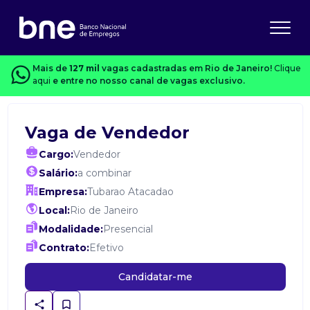
Mais de
127 mil
vagas cadastradas em Rio de Janeiro!
Clique
aqui
e entre no nosso canal de vagas exclusivo.
Vaga de Vendedor
Cargo:
Vendedor
Salário:
a combinar
Empresa:
Tubarao Atacadao
Local:
Rio de Janeiro
Modalidade:
Presencial
Contrato:
Efetivo
Candidatar-me