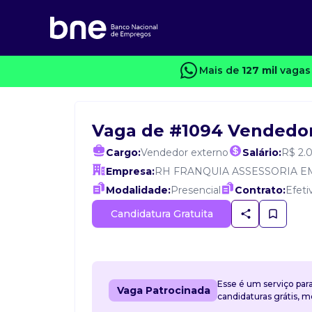
Mais de
127 mil
vagas 
Vaga de #1094 Vendedor 
Cargo:
Vendedor externo
Salário:
R$ 2.
Empresa:
RH FRANQUIA ASSESSORIA E
Modalidade:
Presencial
Contrato:
Efeti
Candidatura Gratuita
Esse é um serviço par
Vaga Patrocinada
candidaturas grátis, 