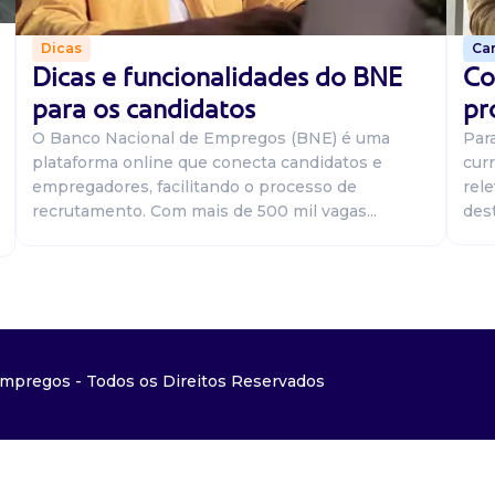
Car
Dicas
Co
Dicas e funcionalidades do BNE
pr
para os candidatos
Par
O Banco Nacional de Empregos (BNE) é uma
curr
plataforma online que conecta candidatos e
rel
empregadores, facilitando o processo de
dest
recrutamento. Com mais de 500 mil vagas...
mpregos - Todos os Direitos Reservados