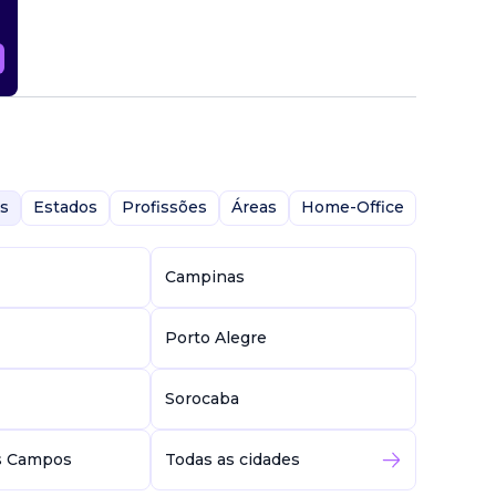
gião da
dades a
por
ão de
m como
s
Estados
Profissões
Áreas
Home-Office
eguindo
Campinas
opondo
r com a
Porto Alegre
o as
olume, %
Sorocaba
 de
al
s Campos
Todas as cidades