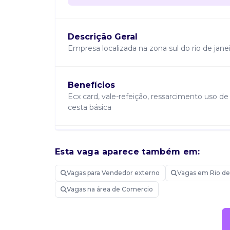
Descrição Geral
Empresa localizada na zona sul do rio de janei
Benefícios
Ecx card, vale-refeição, ressarcimento uso d
cesta básica
Requisitos
Esta vaga aparece também em:
Requisitos obrigatórios: - ensino médio comp
varejo e/ou supermercado (mínimo com alimen
Vagas para Vendedor externo
Vagas em Rio de
margem; - ter cnh e condução própria; - resi
que seja comprometido com a entrega de res
Vagas na área de Comercio
dedicação em tempo integral. Um profissiona
para uma reaproximação dos clientes antigos.