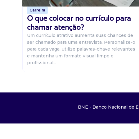
Carreira
O que colocar no currículo para
chamar atenção?
Um currículo atrativo aumenta suas chances de
ser chamado para uma entrevista. Personalize-o
para cada vaga, utilize palavras-chave relevantes
e mantenha um formato visual limpo e
profissional...
BNE - Banco Nacional de E