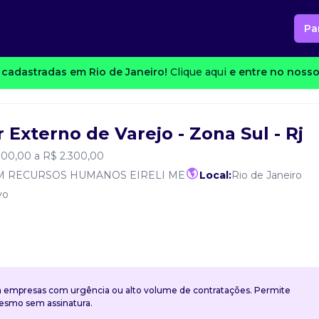
Pa
cadastradas em Rio de Janeiro!
Clique aqui
e entre no nosso
Externo de Varejo - Zona Sul - Rj
000,00 a R$ 2.300,00
M RECURSOS HUMANOS EIRELI ME
Local:
Rio de Janeiro
vo
a empresas com urgência ou alto volume de contratações. Permite
mesmo sem assinatura.