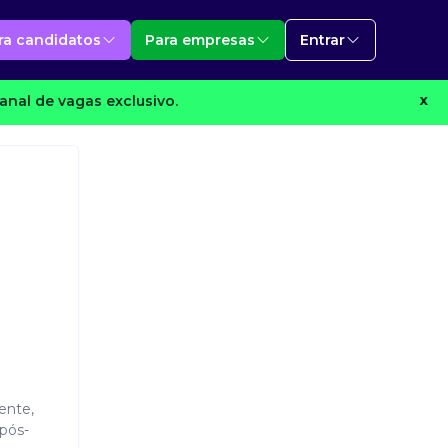
ra candidatos
Para empresas
Entrar
anal de vagas exclusivo.
X
iente,
pós-