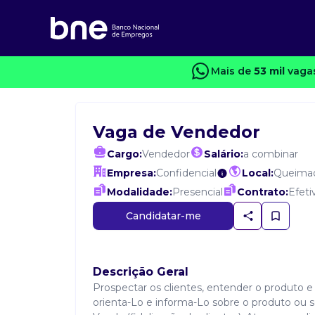
Mais de
53 mil
vaga
Vaga de Vendedor
Cargo:
Vendedor
Salário:
a combinar
Empresa:
Confidencial
Local:
Queima
Modalidade:
Presencial
Contrato:
Efeti
Candidatar-me
Descrição Geral
Prospectar os clientes, entender o produto e s
orienta-Lo e informa-Lo sobre o produto ou 