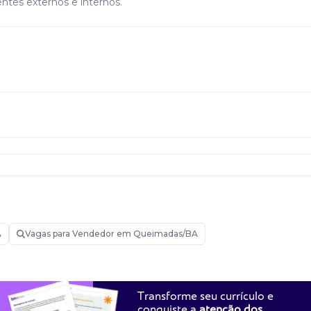
entes externos e internos.
A
Vagas para Vendedor em Queimadas/BA
Transforme seu currículo e
conquiste a
atenção dos