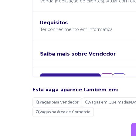
Venda (fidelização de clientes). Atuar com cli
Requisitos
Ter conhecimento em informática
Saiba mais sobre Vendedor
Candidatar-me
Esta vaga aparece também em:
Vagas para Vendedor
Vagas em Queimadas/B
Vagas na área de Comercio