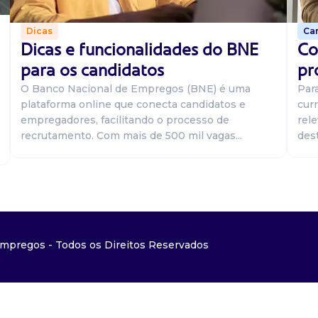
Car
Dicas
Co
Dicas e funcionalidades do BNE
pr
para os candidatos
Par
O Banco Nacional de Empregos (BNE) é uma
curr
plataforma online que conecta candidatos e
rel
empregadores, facilitando o processo de
dest
recrutamento. Com mais de 500 mil vagas...
mpregos - Todos os Direitos Reservados