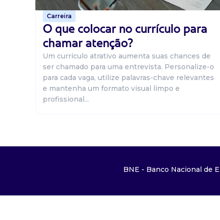
Carreira
O que colocar no currículo para
chamar atenção?
Um currículo atrativo aumenta suas chances de
ser chamado para uma entrevista. Personalize-o
para cada vaga, utilize palavras-chave relevantes
e mantenha um formato visual limpo e
profissional...
BNE - Banco Nacional de E