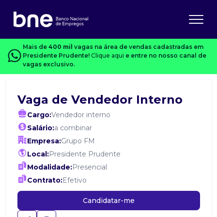
Mais de
400 mil
vagas na área de vendas cadastradas em
Presidente Prudente!
Clique aqui
e entre no nosso canal de
vagas exclusivo.
Vaga de Vendedor Interno
Cargo:
Vendedor interno
Salário:
a combinar
Empresa:
Grupo FM
Local:
Presidente Prudente
Modalidade:
Presencial
Contrato:
Efetivo
Candidatar-me