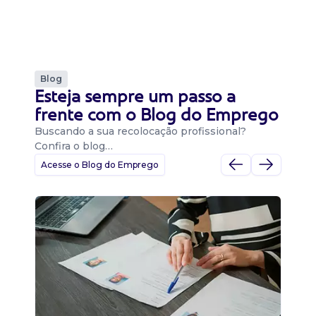
Blog
Esteja sempre um passo a
frente com o Blog do Emprego
Buscando a sua recolocação profissional?
Confira o blog…
Acesse o Blog do Emprego
D
Di
B
O 
um
ca