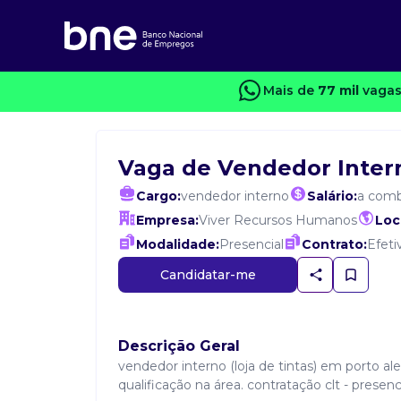
Mais de
77 mil
vagas
Vaga de Vendedor Inter
Cargo:
vendedor interno
Salário:
a comb
Empresa:
Viver Recursos Humanos
Loc
Modalidade:
Presencial
Contrato:
Efeti
Candidatar-me
Descrição Geral
vendedor interno (loja de tintas) em porto ale
qualificação na área. contratação clt - presenci