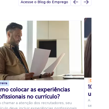
Acesse o Blog do Emprego
Dicas
reira
10 perg
mo colocar as experiências
uma ent
ofissionais no currículo?
A entrevist
a chamar a atenção dos recrutadores, seu
seu potenci
ículo deve incluir experiências profissionais