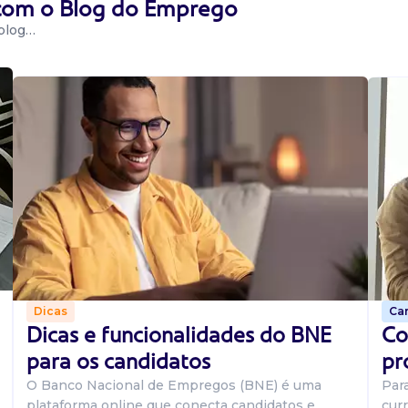
 com o Blog do Emprego
 blog…
Car
Dicas
Co
Dicas e funcionalidades do BNE
pr
para os candidatos
Par
O Banco Nacional de Empregos (BNE) é uma
curr
plataforma online que conecta candidatos e