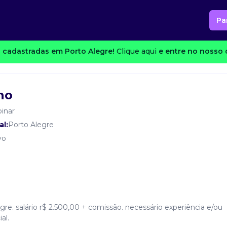
Pa
 cadastradas em Porto Alegre!
Clique aqui
e entre no nosso c
no
inar
al:
Porto Alegre
vo
gre. salário r$ 2.500,00 + comissão. necessário experiência e/ou
al.