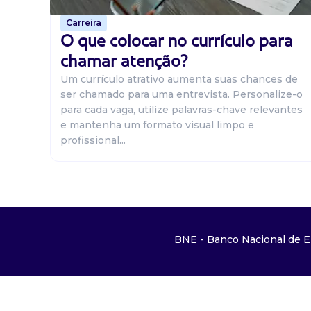
Carreira
O que colocar no currículo para
chamar atenção?
Um currículo atrativo aumenta suas chances de
ser chamado para uma entrevista. Personalize-o
para cada vaga, utilize palavras-chave relevantes
e mantenha um formato visual limpo e
profissional...
BNE - Banco Nacional de E