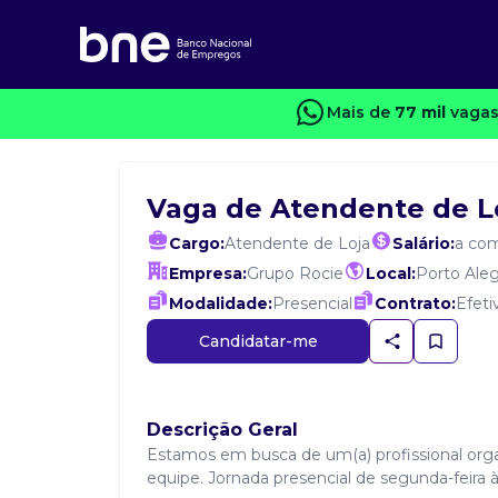
Mais de
77 mil
vagas
Vaga de Atendente de L
Cargo:
Atendente de Loja
Salário:
a com
Empresa:
Grupo Rocie
Local:
Porto Ale
Modalidade:
Presencial
Contrato:
Efeti
Candidatar-me
Descrição Geral
Estamos em busca de um(a) profissional orga
equipe. Jornada presencial de segunda-feira à 