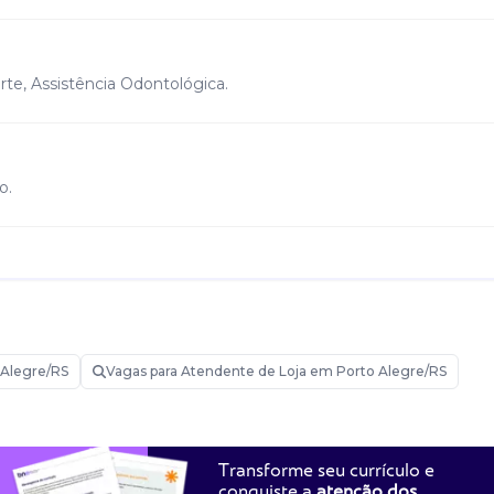
rte, Assistência Odontológica.
o.
anizar prateleiras e manter a loja visualmente atrativa, Realizar
trolar e organizar o estoque, Etiquetar produtos corretamente, G
ostos, Atendimento ao cliente, oferecendo uma boa experiênci
 Alegre/RS
Vagas para Atendente de Loja em Porto Alegre/RS
Transforme seu currículo e
conquiste a
atenção dos