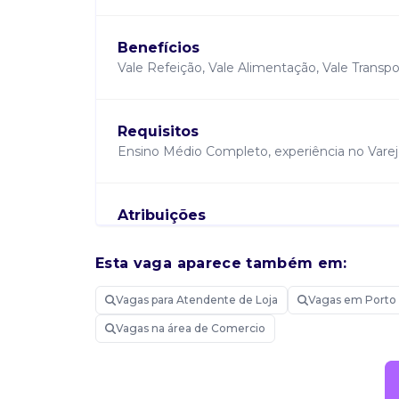
Benefícios
Vale Refeição, Vale Alimentação, Vale Transpo
Requisitos
Ensino Médio Completo, experiência no Varej
Atribuições
Recepcionar e conferir produtos recebidos, Org
reposição e precificação de mercadorias, Con
Esta vaga aparece também em:
que os produtos estejam adequadamente exp
Vagas para Atendente de Loja
Vagas em Porto
Vagas na área de Comercio
Candidatar-me