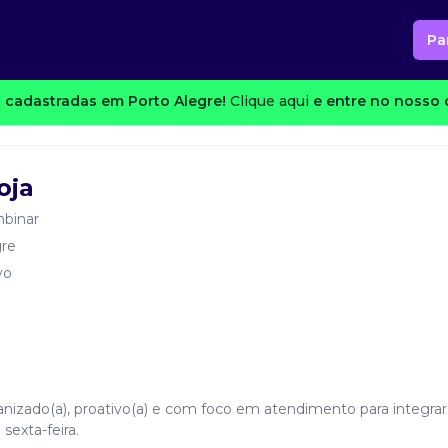
Pa
 cadastradas em Porto Alegre!
Clique aqui
e entre no nosso c
oja
binar
gre
vo
nizado(a), proativo(a) e com foco em atendimento para integrar
sexta-feira.