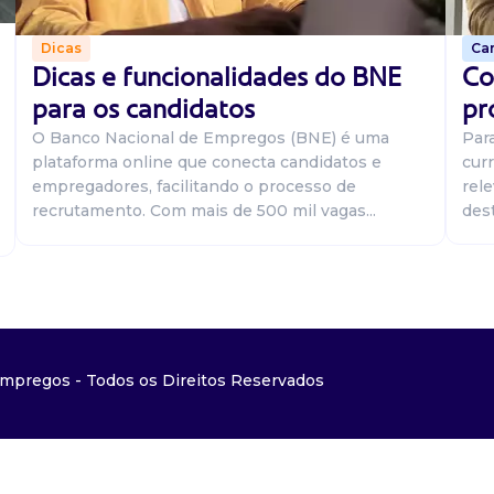
Car
Dicas
Co
Dicas e funcionalidades do BNE
pr
para os candidatos
Par
O Banco Nacional de Empregos (BNE) é uma
curr
plataforma online que conecta candidatos e
rel
empregadores, facilitando o processo de
dest
recrutamento. Com mais de 500 mil vagas...
mpregos - Todos os Direitos Reservados