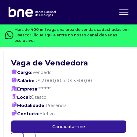
Mais de
400 mil
vagas na área de vendas cadastradas em
Osasco!
Clique aqui
e entre no nosso canal de vagas
exclusivo.
Vaga de Vendedora
Cargo:
Vendedor
Salário:
R$ 2.000,00 a R$ 3.500,00
Empresa:
********
Local:
Osasco
Modalidade:
Presencial
Contrato:
Efetivo
Candidatar-me