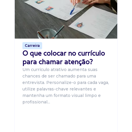
O 
um
ca
o 
de 
Carreira
O que colocar no currículo
para chamar atenção?
Um currículo atrativo aumenta suas
chances de ser chamado para uma
entrevista. Personalize-o para cada vaga,
utilize palavras-chave relevantes e
mantenha um formato visual limpo e
profissional...