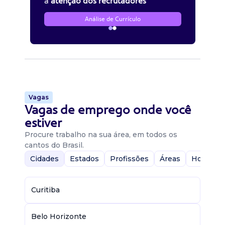
a
atenção dos recrutadores
Análise de Currículo
Vagas
Vagas de emprego onde você
estiver
Procure trabalho na sua área, em todos os
cantos do Brasil.
Cidades
Estados
Profissões
Áreas
Home-Of
Curitiba
Belo Horizonte