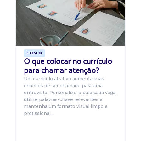
B
O 
um
ca
o 
de 
Carreira
O que colocar no currículo
para chamar atenção?
Um currículo atrativo aumenta suas
chances de ser chamado para uma
entrevista. Personalize-o para cada vaga,
utilize palavras-chave relevantes e
mantenha um formato visual limpo e
profissional...