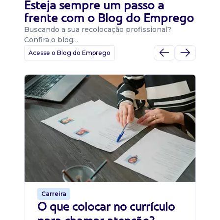
Esteja sempre um passo a
frente com o Blog do Emprego
Buscando a sua recolocação profissional?
Confira o blog…
Acesse o Blog do Emprego
D
Di
B
O 
um
ca
o 
de 
Carreira
O que colocar no currículo