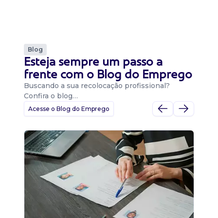
Blog
Esteja sempre um passo a
frente com o Blog do Emprego
Buscando a sua recolocação profissional?
Confira o blog…
Acesse o Blog do Emprego
D
Di
B
O 
um
ca
o 