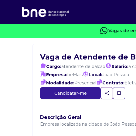
Vagas de em
Vaga de Atendente de B
Cargo:
atendente de balcão
Salário:
a c
Empresa:
beMais
Local:
Joao Pessoa
Modalidade:
Presencial
Contrato:
Efeti
Candidatar-me
Descrição Geral
Empresa localizada na cidade de João Pesso