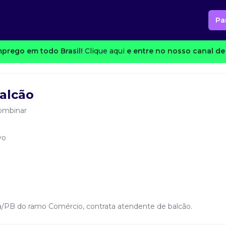
Pa
prego em todo Brasil!
Clique aqui
e entre no nosso canal de 
alcão
ombinar
vo
a/PB do ramo Comércio, contrata atendente de balcão.