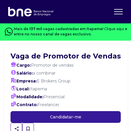
Mais de
137 mil
vagas cadastradas em Itapema!
Clique aqui
e
entre no nosso canal de vagas exclusivo.
Vaga de Promotor de Vendas
Cargo:
Promotor de vendas
Salário:
a combinar
Empresa:
E Brokers Group
Local:
Itapema
Modalidade:
Presencial
Contrato:
Freelancer
Candidatar-me