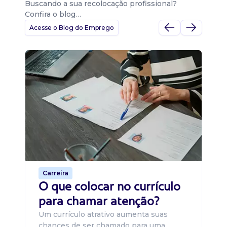
Buscando a sua recolocação profissional?
Confira o blog…
Acesse o Blog do Emprego
D
Di
B
O 
um
ca
o 
de 
Carreira
O que colocar no currículo
para chamar atenção?
Um currículo atrativo aumenta suas
chances de ser chamado para uma