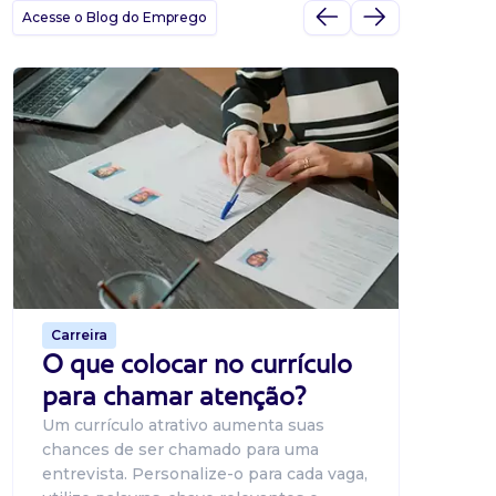
Acesse o Blog do Emprego
Dicas
Dicas
BNE p
O Banco
uma pla
candidat
o proce
de 500 m
Carreira
O que colocar no currículo
para chamar atenção?
Um currículo atrativo aumenta suas
chances de ser chamado para uma
entrevista. Personalize-o para cada vaga,