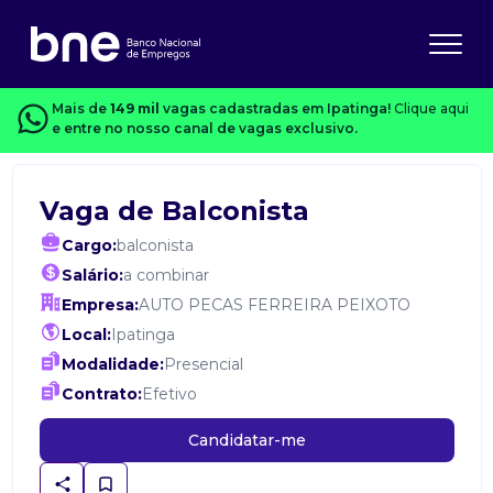
Mais de
149 mil
vagas cadastradas em Ipatinga!
Clique aqui
e entre no nosso canal de vagas exclusivo.
Vaga de Balconista
Cargo:
balconista
Salário:
a combinar
Empresa:
AUTO PECAS FERREIRA PEIXOTO
Local:
Ipatinga
Modalidade:
Presencial
Contrato:
Efetivo
Candidatar-me