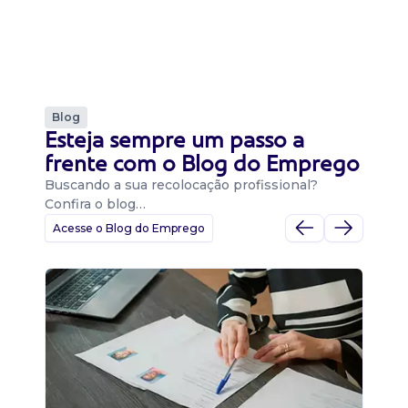
Blog
Esteja sempre um passo a
frente com o Blog do Emprego
Buscando a sua recolocação profissional?
Confira o blog…
Acesse o Blog do Emprego
D
Di
B
O 
um
ca