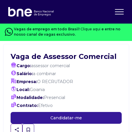
Vagas de emprego em todo Brasil!
Clique aqui
e entre no
nosso canal de vagas exclusivo.
Vaga de Assessor Comercial
Cargo:
assessor comercial
Salário:
a combinar
Empresa:
O RECRUTADOR
Local:
Goiania
Modalidade:
Presencial
Contrato:
Efetivo
Candidatar-me