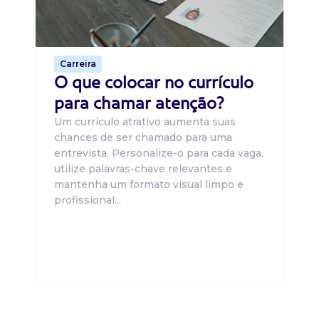
o 
de 
Carreira
O que colocar no currículo
para chamar atenção?
Um currículo atrativo aumenta suas
chances de ser chamado para uma
entrevista. Personalize-o para cada vaga,
utilize palavras-chave relevantes e
mantenha um formato visual limpo e
profissional...