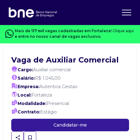
Mais de
117 mil
vagas cadastradas em Fortaleza!
Clique aqui
e entre no nosso canal de vagas exclusivo.
Vaga de Auxiliar Comercial
Cargo:
Auxiliar comercial
Salário:
R$ 1.045,00
Empresa:
Autentica Gestao
Local:
Fortaleza
Modalidade:
Presencial
Contrato:
Estágio
Candidatar-me