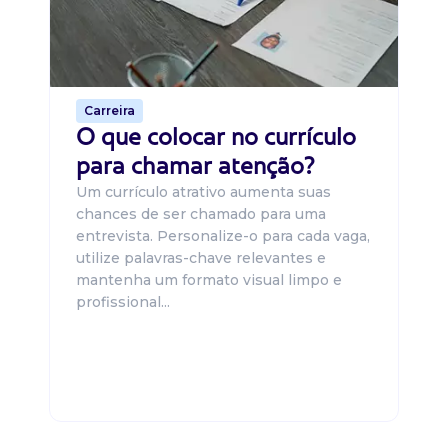
ca
o 
de 
Carreira
O que colocar no currículo
para chamar atenção?
Um currículo atrativo aumenta suas
chances de ser chamado para uma
entrevista. Personalize-o para cada vaga,
utilize palavras-chave relevantes e
mantenha um formato visual limpo e
profissional...