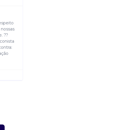
speito
 nossas
. ??
conista
contra:
ação