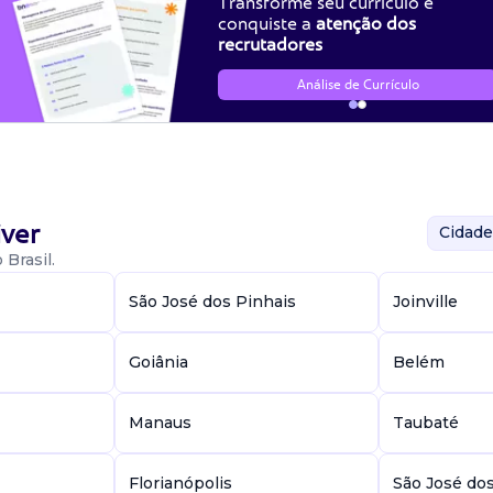
Transforme seu currículo e
conquiste a
atenção dos
recrutadores
Análise de Currículo
ver
Cidade
Brasil.
São José dos Pinhais
Joinville
Goiânia
Belém
Manaus
Taubaté
Florianópolis
São José do