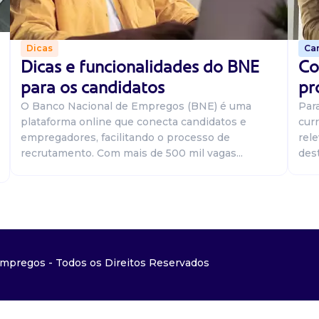
Car
Dicas
Co
Dicas e funcionalidades do BNE
pr
para os candidatos
Par
O Banco Nacional de Empregos (BNE) é uma
curr
plataforma online que conecta candidatos e
rel
empregadores, facilitando o processo de
dest
recrutamento. Com mais de 500 mil vagas...
mpregos - Todos os Direitos Reservados