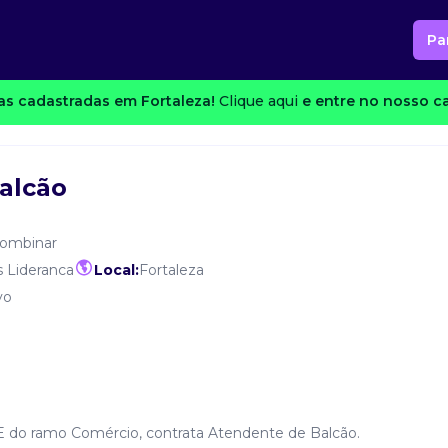
Pa
s cadastradas em Fortaleza!
Clique aqui
e entre no nosso ca
alcão
combinar
s Lideranca
Local:
Fortaleza
vo
E do ramo Comércio, contrata Atendente de Balcão.