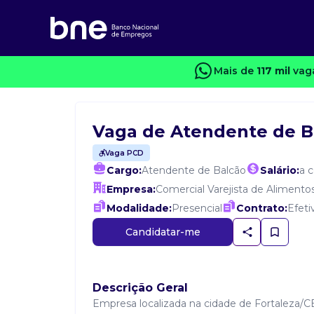
Mais de
117 mil
vaga
Vaga de Atendente de B
Vaga PCD
Cargo:
Atendente de Balcão
Salário:
a 
Empresa:
Comercial Varejista de Alimento
Modalidade:
Presencial
Contrato:
Efeti
Candidatar-me
Descrição Geral
Empresa localizada na cidade de Fortaleza/C