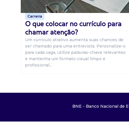
Carreira
O que colocar no currículo para
chamar atenção?
Um currículo atrativo aumenta suas chances de
ser chamado para uma entrevista. Personalize-o
para cada vaga, utilize palavras-chave relevantes
e mantenha um formato visual limpo e
profissional...
BNE - Banco Nacional de E