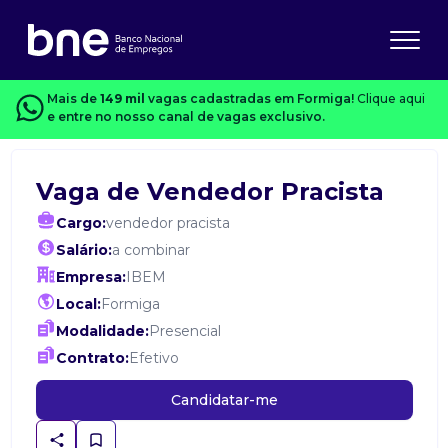
Mais de
149 mil
vagas cadastradas em Formiga!
Clique aqui
e entre no nosso canal de vagas exclusivo.
Vaga de Vendedor Pracista
Cargo:
vendedor pracista
Salário:
a combinar
Empresa:
IBEM
Local:
Formiga
Modalidade:
Presencial
Contrato:
Efetivo
Candidatar-me