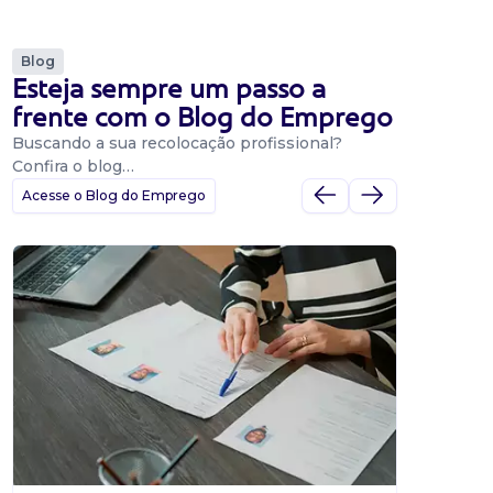
Blog
Esteja sempre um passo a
frente com o Blog do Emprego
Buscando a sua recolocação profissional?
Confira o blog…
Acesse o Blog do Emprego
Dicas
Dicas
BNE p
O Banco
uma pla
candidat
o proce
de 500 m