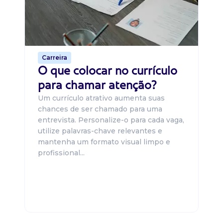
um
ca
o 
de 
Carreira
O que colocar no currículo
para chamar atenção?
Um currículo atrativo aumenta suas
chances de ser chamado para uma
entrevista. Personalize-o para cada vaga,
utilize palavras-chave relevantes e
mantenha um formato visual limpo e
profissional...