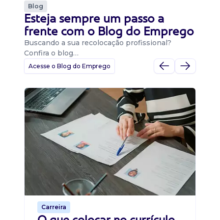
Blog
Esteja sempre um passo a
frente com o Blog do Emprego
Buscando a sua recolocação profissional?
Confira o blog…
Acesse o Blog do Emprego
D
Di
B
O 
um
ca
o 
de 
Carreira
O que colocar no currículo