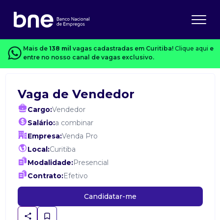
Mais de
138 mil
vagas cadastradas em Curitiba!
Clique aqui
e
entre no nosso canal de vagas exclusivo.
Vaga de Vendedor
Cargo:
Vendedor
Salário:
a combinar
Empresa:
Venda Pro
Local:
Curitiba
Modalidade:
Presencial
Contrato:
Efetivo
Candidatar-me