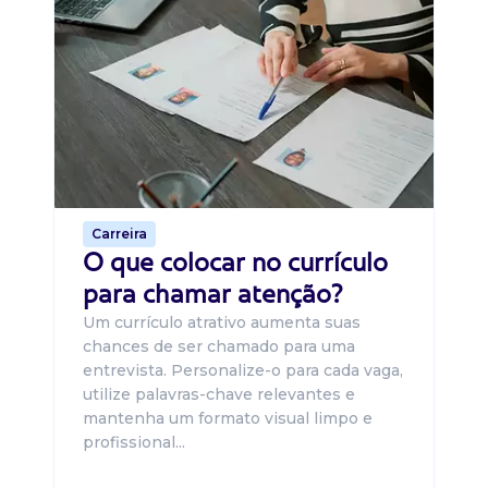
Di
B
O 
um
ca
o 
de 
Carreira
O que colocar no currículo
para chamar atenção?
Um currículo atrativo aumenta suas
chances de ser chamado para uma
entrevista. Personalize-o para cada vaga,
utilize palavras-chave relevantes e
mantenha um formato visual limpo e
profissional...