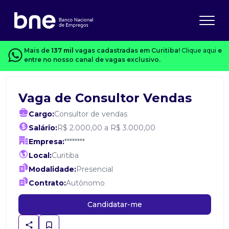
Mais de
137 mil
vagas cadastradas em Curitiba!
Clique aqui
e
entre no nosso canal de vagas exclusivo.
Vaga de Consultor Vendas
Cargo:
Consultor de vendas
Salário:
R$ 2.000,00 a R$ 3.000,00
Empresa:
********
Local:
Curitiba
Modalidade:
Presencial
Contrato:
Autônomo
Candidatar-me