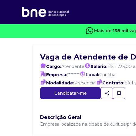
Mais de
138 mil
vag
Vaga de Atendente de D
Cargo:
Atendente
Salário:
R$ 1.735,00 a
Empresa:
********
Local:
Curitiba
Modalidade:
Presencial
Contrato:
Efeti
Candidatar-me
Descrição Geral
Empresa localizada na cidade de curitiba/pr 