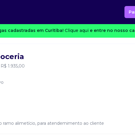
Pa
as cadastradas em Curitiba!
Clique aqui
e entre no nosso can
oceria
 R$ 1.935,00
vo
do ramo alimetício, para atendemimento ao cliente