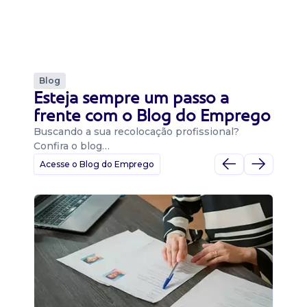
Blog
Esteja sempre um passo a
frente com o Blog do Emprego
Buscando a sua recolocação profissional?
Confira o blog…
Acesse o Blog do Emprego
D
Di
B
O 
um
ca