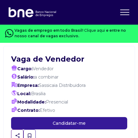
Vagas de emprego em todo Brasil!
Clique aqui
e entre no
nosso canal de vagas exclusivo.
Vaga de Vendedor
Cargo:
Vendedor
Salário:
a combinar
Empresa:
Sassicaia Distribuidora
Local:
Brasilia
Modalidade:
Presencial
Contrato:
Efetivo
Candidatar-me