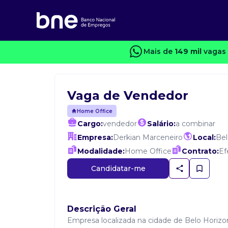
Mais de
149 mil
vagas 
Vaga de Vendedor
Home Office
Cargo:
vendedor
Salário:
a combinar
Empresa:
Derkian Marceneiro
Local:
Bel
Modalidade:
Home Office
Contrato:
Ef
Candidatar-me
Descrição Geral
Empresa localizada na cidade de Belo Horiz