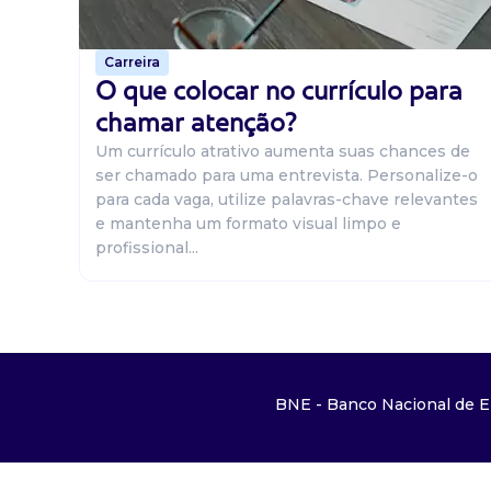
Carreira
O que colocar no currículo para
chamar atenção?
Um currículo atrativo aumenta suas chances de
ser chamado para uma entrevista. Personalize-o
para cada vaga, utilize palavras-chave relevantes
e mantenha um formato visual limpo e
profissional...
BNE - Banco Nacional de E