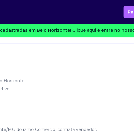
Pa
cadastradas em Belo Horizonte!
Clique aqui
e entre no nosso
o Horizonte
etivo
onte/MG do ramo Comércio, contrata vendedor.