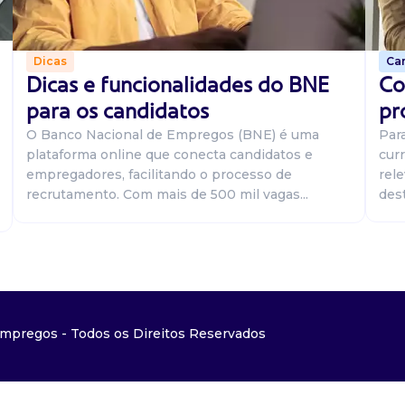
Car
Dicas
Co
Dicas e funcionalidades do BNE
pr
para os candidatos
Par
O Banco Nacional de Empregos (BNE) é uma
curr
plataforma online que conecta candidatos e
rel
empregadores, facilitando o processo de
dest
recrutamento. Com mais de 500 mil vagas...
mpregos - Todos os Direitos Reservados