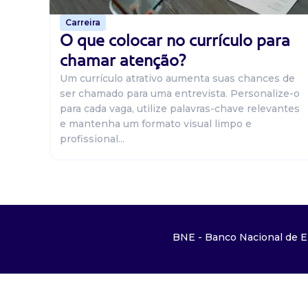
Carreira
O que colocar no currículo para
chamar atenção?
Um currículo atrativo aumenta suas chances de
ser chamado para uma entrevista. Personalize-o
para cada vaga, utilize palavras-chave relevantes
e mantenha um formato visual limpo e
profissional...
BNE - Banco Nacional de E