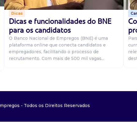
Car
Dicas
Co
Dicas e funcionalidades do BNE
pr
para os candidatos
Par
O Banco Nacional de Empregos (BNE) é uma
curr
plataforma online que conecta candidatos e
rel
empregadores, facilitando o processo de
dest
recrutamento. Com mais de 500 mil vagas...
mpregos - Todos os Direitos Reservados