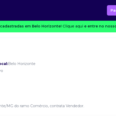
Pa
cadastradas em Belo Horizonte!
Clique aqui
e entre no nosso
ocal:
Belo Horizonte
vo
onte/MG do ramo Comércio, contrata Vendedor.