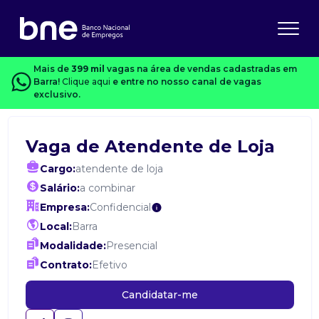
Mais de
399 mil
vagas na área de vendas cadastradas em
Barra!
Clique aqui
e entre no nosso canal de vagas
exclusivo.
Vaga de Atendente de Loja
Cargo:
atendente de loja
Salário:
a combinar
Empresa:
Confidencial
Local:
Barra
Modalidade:
Presencial
Contrato:
Efetivo
Candidatar-me