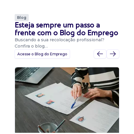
Blog
Esteja sempre um passo a
frente com o Blog do Emprego
Buscando a sua recolocação profissional?
Confira o blog…
Acesse o Blog do Emprego
D
Di
B
O 
um
ca
o 
de 