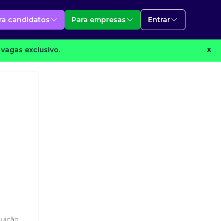
ra candidatos
Para empresas
Entrar
vagas exclusivo.
X
buição