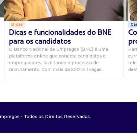
Car
Dicas
Co
Dicas e funcionalidades do BNE
pr
para os candidatos
Par
O Banco Nacional de Empregos (BNE) é uma
curr
plataforma online que conecta candidatos e
rel
empregadores, facilitando o processo de
dest
recrutamento. Com mais de 500 mil vagas...
mpregos - Todos os Direitos Reservados