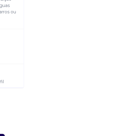
águas
arros ou
il
e