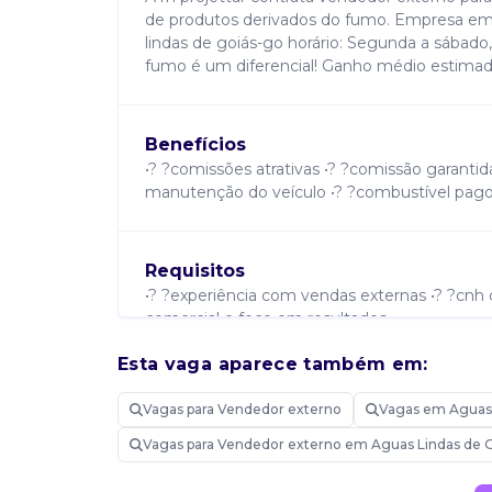
de produtos derivados do fumo. Empresa em
lindas de goiás-go horário: Segunda a sábado, 
fumo é um diferencial! Ganho médio estimad
Benefícios
•? ?comissões atrativas •? ?comissão garantida
manutenção do veículo •? ?combustível pag
Requisitos
•? ?experiência com vendas externas •? ?cnh c
comercial e foco em resultados
Esta vaga aparece também em:
Atribuições
Vagas para Vendedor externo
Vagas em Aguas 
•? ?realizar vendas externas •? ?prospectar no
clientes •? ?cumprir metas comerciais
Vagas para Vendedor externo em Aguas Lindas de 