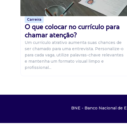
Carreira
O que colocar no currículo para
chamar atenção?
Um currículo atrativo aumenta suas chances de
ser chamado para uma entrevista. Personalize-o
para cada vaga, utilize palavras-chave relevantes
e mantenha um formato visual limpo e
profissional...
BNE - Banco Nacional de E