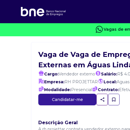
Vagas de em
Vaga de Vaga de Empre
Externas em Águas Linda
Cargo:
Vendedor externo
Salário:
R$ 4.
Empresa:
RH PROJETTAR
Local:
Aguas 
Modalidade:
Presencial
Contrato:
Efeti
Candidatar-me
Descrição Geral
A rh projettar contrata vendedor externo par