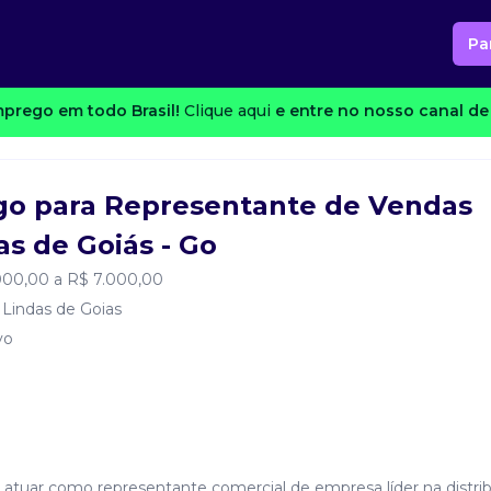
Pa
prego em todo Brasil!
Clique aqui
e entre no nosso canal de 
go para Representante de Vendas
s de Goiás - Go
000,00 a R$ 7.000,00
Lindas de Goias
vo
a atuar como representante comercial de empresa líder na distri