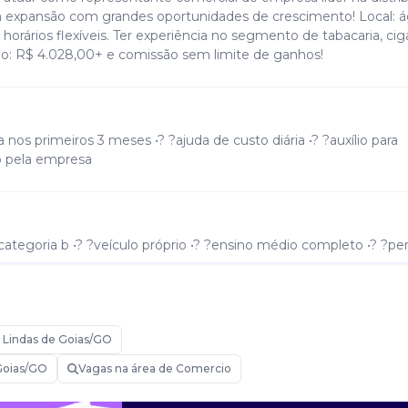
 expansão com grandes oportunidades de crescimento! Local: 
horários flexíveis. Ter experiência no segmento de tabacaria, cig
o: R$ 4.028,00+ e comissão sem limite de ganhos!
 nos primeiros 3 meses •? ?ajuda de custo diária •? ?auxílio para
o pela empresa
ategoria b •? ?veículo próprio •? ?ensino médio completo •? ?perf
Lindas de Goias/GO
vos clientes •? ?negociar e fechar vendas •? ?gerenciar carteira d
Goias/GO
Vagas na área de Comercio