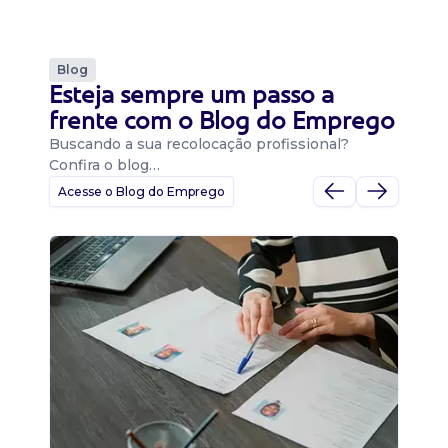
Blog
Esteja sempre um passo a
frente com o Blog do Emprego
Buscando a sua recolocação profissional?
Confira o blog…
Acesse o Blog do Emprego
D
Di
B
O 
um
ca
o 
de 