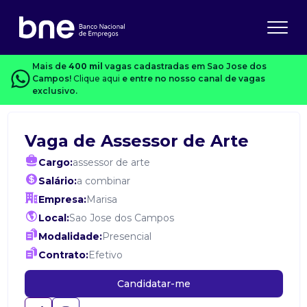
Mais de
400 mil
vagas cadastradas em Sao Jose dos
Campos!
Clique aqui
e entre no nosso canal de vagas
exclusivo.
Vaga de Assessor de Arte
Cargo:
assessor de arte
Salário:
a combinar
Empresa:
Marisa
Local:
Sao Jose dos Campos
Modalidade:
Presencial
Contrato:
Efetivo
Candidatar-me