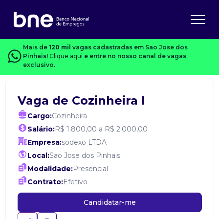
Mais de
120 mil
vagas cadastradas em Sao Jose dos
Pinhais!
Clique aqui
e entre no nosso canal de vagas
exclusivo.
Vaga de Cozinheira I
Cargo:
Cozinheira
Salário:
R$ 1.800,00 a R$ 2.000,00
Empresa:
sodexo LTDA
Local:
Sao Jose dos Pinhais
Modalidade:
Presencial
Contrato:
Efetivo
Candidatar-me