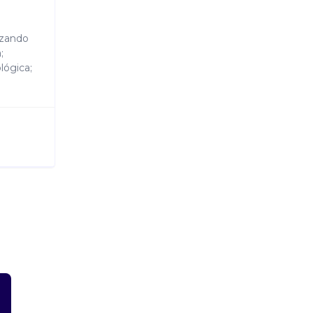
izando
;
lógica;