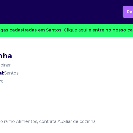
Pa
gas cadastradas em Santos!
Clique aqui
e entre no nosso can
inha
binar
l:
Santos
vo
 ramo Alimentos, contrata Auxiliar de cozinha.