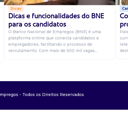
Car
Dicas
Co
Dicas e funcionalidades do BNE
pr
para os candidatos
Par
O Banco Nacional de Empregos (BNE) é uma
curr
plataforma online que conecta candidatos e
rel
empregadores, facilitando o processo de
dest
recrutamento. Com mais de 500 mil vagas...
mpregos - Todos os Direitos Reservados