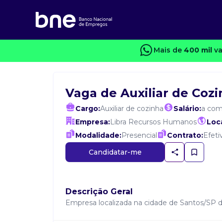
Mais de
400 mil
va
Vaga de Auxiliar de Coz
Cargo:
Auxiliar de cozinha
Salário:
a com
Empresa:
Libra Recursos Humanos
Loca
Modalidade:
Presencial
Contrato:
Efeti
Candidatar-me
Descrição Geral
Empresa localizada na cidade de Santos/SP do