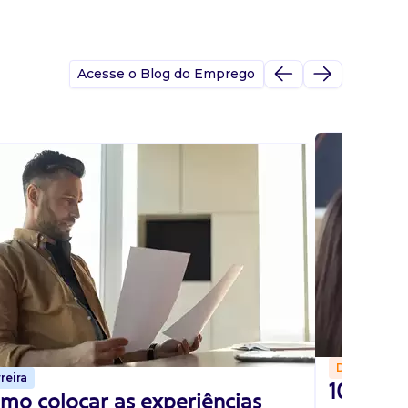
Acesse o Blog do Emprego
Dicas
reira
10 perg
mo colocar as experiências