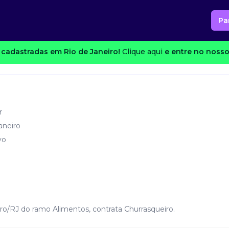
Pa
cadastradas em Rio de Janeiro!
Clique aqui
e entre no nosso
r
aneiro
vo
ro/RJ do ramo Alimentos, contrata Churrasqueiro.