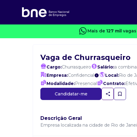
Mais de
127 mil
vagas 
Vaga de Churrasqueiro
Cargo:
Churrasqueiro
Salário:
a combina
Empresa:
Confidencial
Local:
Rio de J
Modalidade:
Presencial
Contrato:
Efeti
Candidatar-me
Descrição Geral
Empresa localizada na cidade de Rio de Janei