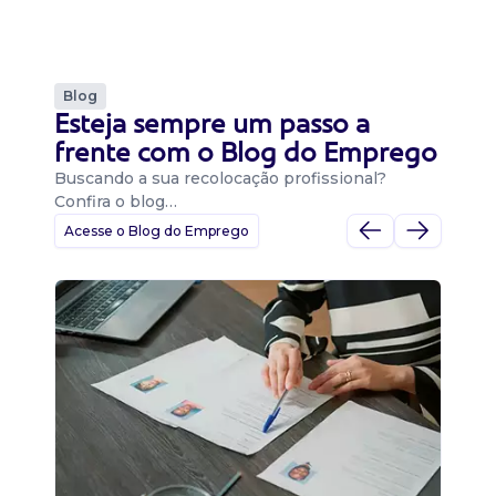
Blog
Esteja sempre um passo a
frente com o Blog do Emprego
Buscando a sua recolocação profissional?
Confira o blog…
Acesse o Blog do Emprego
D
Di
B
O 
um
ca
o 
de 