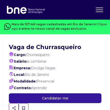
Mais de
127 mil
vagas cadastradas em Rio de Janeiro!
Clique
aqui
e entre no nosso canal de vagas exclusivo.
Vaga de Churrasqueiro
Cargo:
Churrasqueiro
Salário:
a combinar
Empresa:
Divulga Vagas
Local:
Rio de Janeiro
Modalidade:
Presencial
Contrato:
Aprendiz
Candidatar-me